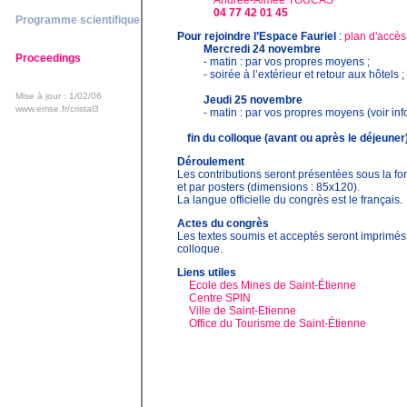
Andrée-Aimée TOUCAS
04 77 42 01 45
Programme scientifique
Pour rejoindre l’Espace Fauriel
:
plan d'accès
Mercredi 24 novembre
Proceedings
- matin : par vos propres moyens ;
- soirée à l’extérieur et retour aux hôtels ;
Mise à jour :
1/02/06
Jeudi 25 novembre
www.emse.fr/cristal3
- matin : par vos propres moyens (voir inf
fin du colloque (avant ou après le déjeuner)
Déroulement
Les contributions seront présentées sous la f
et par posters (dimensions : 85x120).
La langue officielle du congrès est le français.
Actes du congrès
Les textes soumis et acceptés seront imprimés 
colloque.
Liens utiles
Ecole des Mines de Saint-Étienne
Centre SPIN
Ville de Saint-Etienne
Office du Tourisme de Saint-Étienne