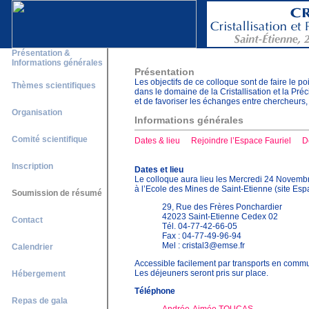
Présentation &
Informations générales
Présentation
Les objectifs de ce colloque sont de faire le p
Thèmes scientifiques
dans le domaine de la Cristallisation et la Préci
et de favoriser les échanges entre chercheurs,
Organisation
Informations générales
Comité scientifique
Dates & lieu
Rejoindre l’Espace Fauriel
D
Inscription
Dates et lieu
Le colloque aura lieu les Mercredi 24 Novem
à l’Ecole des Mines de Saint-Etienne (site Esp
Soumission de résumé
29, Rue des Frères Ponchardier
42023 Saint-Etienne Cedex 02
Contact
Tél. 04-77-42-66-05
Fax : 04-77-49-96-94
Mel : cristal3@emse.fr
Calendrier
Accessible facilement par transports en commu
Les déjeuners seront pris sur place.
Hébergement
Téléphone
Repas de gala